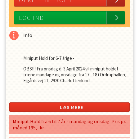
OPRET EN PROFIL
LOG IND
Info
Miniput Hold for 6-7 årige -
OBS!!! Fra onsdag d. 3 April 2024 vil miniput holdet
træne mandage og onsdage fra 17 - 18 i Ordruphallen,
Ejgårdsvej 11, 2920 Charlottenlund
Karate leges ind under sjove former med fokus på at
lære at stå, sidde, hilse som karate etiketten og
LÆS MERE
disciplinen foreskriver samt indlæring ved leg og sjov.
Miniput Hold fra 6 til 7 år - mandag og onsdag. Pris pr.
Overordnet form
å
l
måned 195,- kr.
At introducere b
ø
rnene til karate gennem sjov leg og