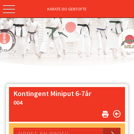
KARATE-DO GENTOFTE
Kontingent Miniput 6-7år
004