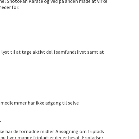
nel Shotokan Karate og ved på anden måde at virke
eder for:
st til at tage aktivt del i samfundslivet samt at
 medlemmer har ikke adgang til selve
.
kke har de fornødne midler. Ansøgning om friplads
ning hvor mange fripladser der er besat. Fripladser