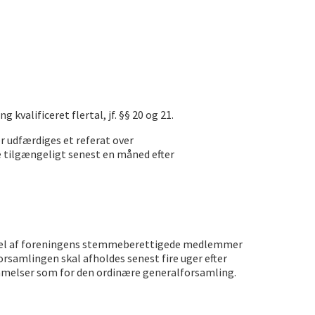
valificeret flertal, jf. §§ 20 og 21.
r udfærdiges et referat over
e tilgængeligt senest en måned efter
djedel af foreningens stemmeberettigede medlemmer
samlingen skal afholdes senest fire uger efter
mmelser som for den ordinære generalforsamling.