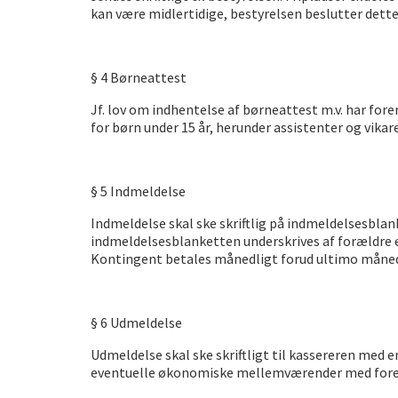
kan være midlertidige, bestyrelsen beslutter dett
§ 4 Børneattest
Jf. lov om indhentelse af børneattest m.v. har fore
for børn under 15 år, herunder assistenter og vikare
§ 5 Indmeldelse
Indmeldelse skal ske skriftlig på indmeldelsesblan
indmeldelsesblanketten underskrives af forældre 
Kontingent betales månedligt forud ultimo måne
§ 6 Udmeldelse
Udmeldelse skal ske skriftligt til kassereren med
eventuelle økonomiske mellemværender med foren