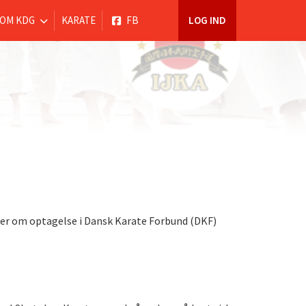
OM KDG
KARATE
FB
LOG IND
ger om optagelse i Dansk Karate Forbund (DKF)