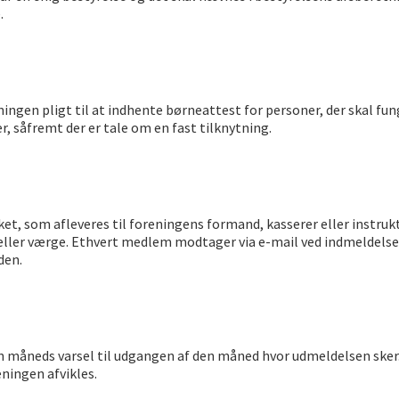
e.
ningen pligt til at indhente børneattest for personer, der skal fu
r, såfremt der er tale om en fast tilknytning.
ket, som afleveres til foreningens formand, kasserer eller instru
eller værge. Ethvert medlem modtager via e-mail ved indmeldelse
den.
 en måneds varsel til udgangen af den måned hvor udmeldelsen sk
ingen afvikles.