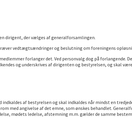
n dirigent, der vælges af generalforsamlingen.
kræver vedtægtsændringer og beslutning om foreningens opløsning k
 medlemmer forlanger det. Ved personvalg dog på forlangende. De
endes og underskrives af dirigenten og bestyrelsen, og skal vær
id indkaldes af bestyrelsen og skal indkaldes når mindst en tre
erom med angivelse af det emne, som ønskes behandlet. Generalfor
ldelse, mødets ledelse, afstemning m.m. gælder de samme beste