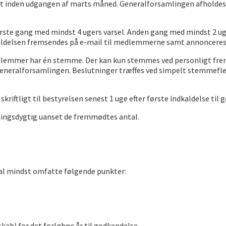
gt inden udgangen af marts måned. Generalforsamlingen afholde
rste gang med mindst 4 ugers varsel. Anden gang med mindst 2 uge
kaldelsen fremsendes på e-mail til medlemmerne samt annonceres
dlemmer har én stemme. Der kan kun stemmes ved personligt fre
eralforsamlingen. Beslutninger træffes ved simpelt stemmefler
kriftligt til bestyrelsen senest 1 uge efter første indkaldelse ti
tningsdygtig uanset de fremmødtes antal.
al mindst omfatte følgende punkter:
skab) for det forløbne år til godkendelse