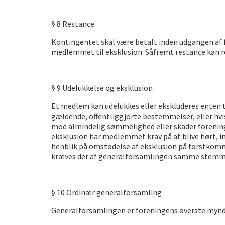
§ 8 Restance
Kontingentet skal være betalt inden udgangen af 
medlemmet til eksklusion. Såfremt restance kan re
§ 9 Udelukkelse og eksklusion
Et medlem kan udelukkes eller ekskluderes enten
gældende, offentliggjorte bestemmelser, eller hvi
mod almindelig sømmelighed eller skader forening
eksklusion har medlemmet krav på at blive hørt, 
henblik på omstødelse af eksklusion på førstkom
kræves der af generalforsamlingen samme stemme
§ 10 Ordinær generalforsamling
Generalforsamlingen er foreningens øverste mynd