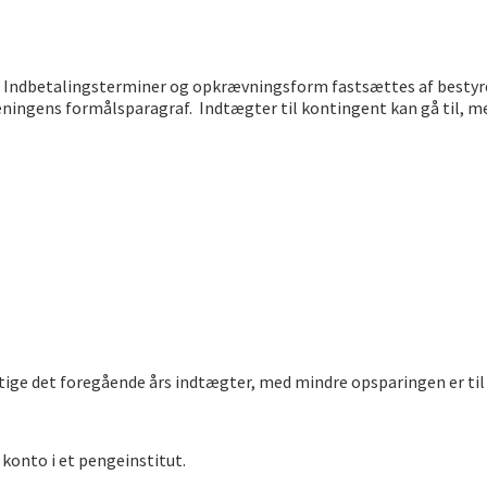
Indbetalingsterminer og opkrævningsform fastsættes af bestyrels
ningens formålsparagraf. Indtægter til kontingent kan gå til, me
tige det foregående års indtægter, med mindre opsparingen er ti
konto i et pengeinstitut.