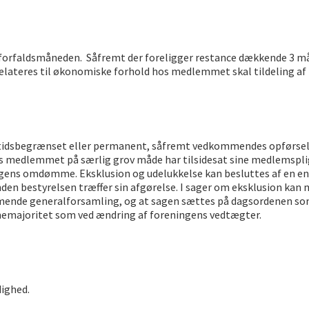
forfaldsmåneden. Såfremt der foreligger restance dækkende 3 må
lateres til økonomiske forhold hos medlemmet skal tildeling af 
 tidsbegrænset eller permanent, såfremt vedkommendes opførsel 
s medlemmet på særlig grov måde har tilsidesat sine medlemspligt
ens omdømme. Eksklusion og udelukkelse kan besluttes af en enig
inden bestyrelsen træffer sin afgørelse. I sager om eksklusion k
mende generalforsamling, og at sagen sættes på dagsordenen som
majoritet som ved ændring af foreningens vedtægter.
ighed.