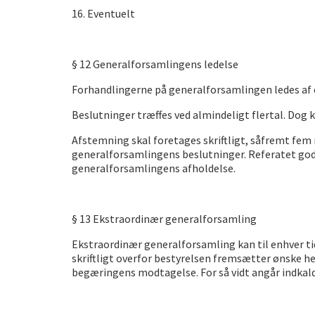
16. Eventuelt
§ 12 Generalforsamlingens ledelse
Forhandlingerne på generalforsamlingen ledes af e
Beslutninger træffes ved almindeligt flertal. Dog 
Afstemning skal foretages skriftligt, såfremt fem
generalforsamlingens beslutninger. Referatet godk
generalforsamlingens afholdelse.
§ 13 Ekstraordinær generalforsamling
Ekstraordinær generalforsamling kan til enhver t
skriftligt overfor bestyrelsen fremsætter ønske h
begæringens modtagelse. For så vidt angår indka