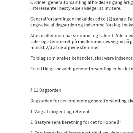
Ordinær generalforsamling afholdes en gang årli
interessenter bestyrelsen vælger at invitere.
Generalforsamlingen indkaldes ad to (2) gange. Fø
angivelse af dagsorden og indkomne forslag. Ind
Alle medlemmer har stemme- og taleret. Alle me
tale- og stemmeret på medlemmernes vegne på gen
mindst 2/3 af de afgivne stemmer.
Forslag som ønskes behandlet, skal være indsendt s
En rettidigt indkaldt generalforsamling er beslu
§ 11 Dagsorden
Dagsorden for den ordinære generalforsamling sk
1. Valg af dirigent og referent
2. Bestyrelsens beretning for det forløbne år
3. Forelæggelse af årsrapport (inkl. revideret regn