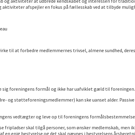
 og aktiviteter at udbrede kendskabet og interessen for traditio
ktiviteter afspejler en fokus på fællesskab ved at tilbyde muligh
veau
rke til at forbedre medlemmernes trivsel, almene sundhed, deres ly
ig foreningens formål og ikke har uafviklet gæld til foreningen.
re- og støtteforeningsmedlemmer) kan ske uanset alder. Passive
ingens vedtægter og leve op til foreningens formålsbestemmelse
Disse fripladser skal tilgå personer, som ønsker medlemskab, men i
es af en enig bestyrelse og det skal nævnes i bestyrelsens årsberet